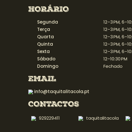
HORÁRIO
Segunda
12–3 PM, 6–10
Terça
12–3 PM, 6–10
Quarta
12–3 PM, 6–10
Quinta
12–3 PM, 6–10
Sexta
12–3 PM, 6–10
Sábado
12–10:30 PM
Domingo
Fechado
EMAIL
info@taquitalitacola.pt
CONTACTOS
929229411
taquitalitacola