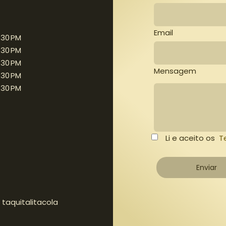
Email
:30 PM
:30 PM
:30 PM
Mensagem
:30 PM
:30 PM
Li e aceito os
Te
Enviar
taquitalitacola